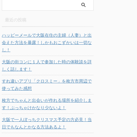
最近の投稿
ハッピーメールで大阪在住の主婦（人妻）と出
会えた方法を暴露！しかもおこずかいは一切な
し！
大阪の街コンに１人で参加した時の体験談を詳
しく話します！
すれ違いアプリ「クロスミー」を枚方市周辺で
使ってみた感想
枚方でちゃんと出会いが作れる場所を紹介しま
す！ぶっちゃけかなり少ないよ！
大阪で一人ぼっちクリスマス予定の方必見！当
日でもなんとかなる方法あるよ！