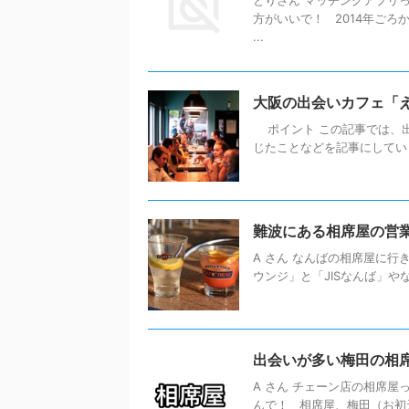
とりさん マッチングアプリ
方がいいで！ 2014年ご
...
大阪の出会いカフェ「
ポイント この記事では、
じたことなどを記事にしていま
難波にある相席屋の営
A さん なんばの相席屋に行
ウンジ」と「JISなんば」や
出会いが多い梅田の相
A さん チェーン店の相席屋
んで！ 相席屋、梅田（お初天