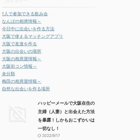
カテゴリー
1人で参加できる飲み会
なんばの相席情報～
今日中に出会いを作る方法
大阪で使えるマッチングアプリ
大阪で友達を作る
大阪の出会いの場所
大阪の相席屋情報～
大阪街コン情報～
未分類
梅田の相席屋情報～
自然な出会いを作る場所
ハッピーメールで大阪在住の
主婦（人妻）と出会えた方法
を暴露！しかもおこずかいは
一切なし！
2022/9/17