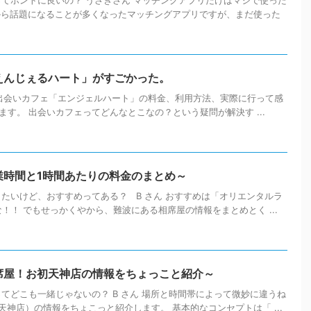
ってホントに良いの？ うさぎさん マッチングアプリだけはマジで使った
ろから話題になることが多くなったマッチングアプリですが、まだ使った
えんじぇるハート」がすごかった。
出会いカフェ「エンジェルハート」の料金、利用方法、実際に行って感
す。 出会いカフェってどんなとこなの？という疑問が解決す ...
業時間と1時間あたりの料金のまとめ～
きたいけど、おすすめってある？ B さん おすすめは「オリエンタルラ
な！！ でもせっかくやから、難波にある相席屋の情報をまとめとく ...
席屋！お初天神店の情報をちょっこと紹介～
ってどこも一緒じゃないの？ B さん 場所と時間帯によって微妙に違うね
神店）の情報をちょこっと紹介します。 基本的なコンセプトは「 ...