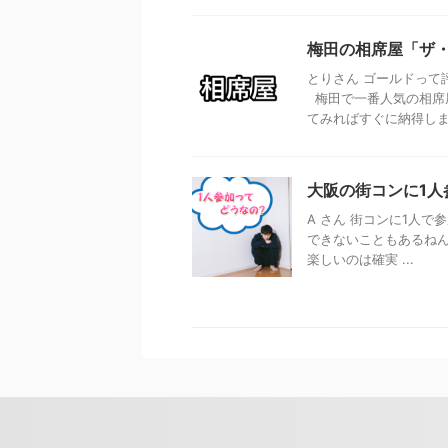
梅田の相席屋「ザ
とりさん ゴールドって
梅田で一番人気の相席
てみればすぐに納得しま .
大阪の街コンに1
A さん 街コンに1人で
できないこともあるねん
楽しいのは確実 ...