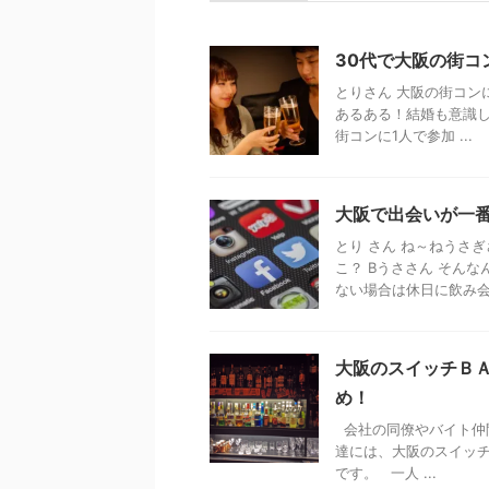
30代で大阪の街コ
とりさん 大阪の街コン
あるある！結婚も意識し
街コンに1人で参加 ...
大阪で出会いが一
とり さん ね～ねうさ
こ？ Bうささん そん
ない場合は休日に飲み会に
大阪のスイッチＢ
め！
会社の同僚やバイト仲
達には、大阪のスイッチ
です。 一人 ...