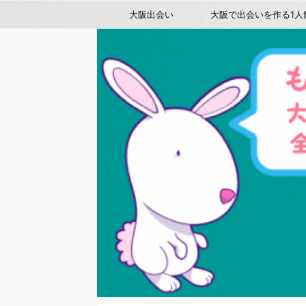
大阪出会い
大阪で出会いを作る1人
み特集～友達作り＆恋人
りに最適！