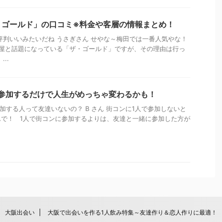
・ゴールド」の口コミ※料金や客層の情報まとめ！
評判いいみたいだね うさぎさん せやな～梅田では一番人気やな！
屋と話題になっている「ザ・ゴールド」ですが、その理由は行っ
..
人参加するだけで人生がめっちゃ変わるかも！
参加する人って友達いないの？ B さん 街コンに1人で参加しないと
で！ 1人で街コンに参加するよりは、友達と一緒に参加した方が
大阪出会い
大阪で出会いを作る1人飲み特集～友達作り＆恋人作りに最適！