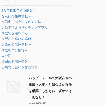
カテゴリー
1人で参加できる飲み会
なんばの相席情報～
今日中に出会いを作る方法
大阪で使えるマッチングアプリ
大阪で友達を作る
大阪の出会いの場所
大阪の相席屋情報～
大阪街コン情報～
未分類
梅田の相席屋情報～
自然な出会いを作る場所
ハッピーメールで大阪在住の
主婦（人妻）と出会えた方法
を暴露！しかもおこずかいは
一切なし！
2022/5/29