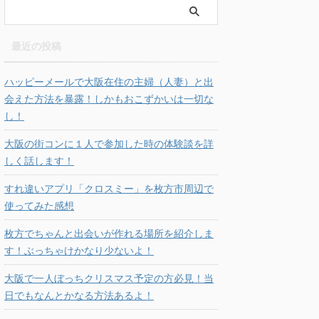
最近の投稿
ハッピーメールで大阪在住の主婦（人妻）と出
会えた方法を暴露！しかもおこずかいは一切な
し！
大阪の街コンに１人で参加した時の体験談を詳
しく話します！
すれ違いアプリ「クロスミー」を枚方市周辺で
使ってみた感想
枚方でちゃんと出会いが作れる場所を紹介しま
す！ぶっちゃけかなり少ないよ！
大阪で一人ぼっちクリスマス予定の方必見！当
日でもなんとかなる方法あるよ！