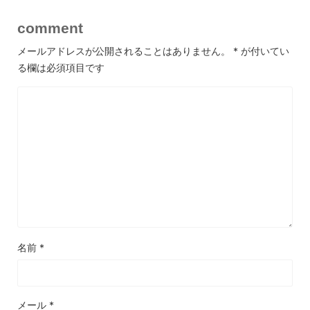
comment
メールアドレスが公開されることはありません。
*
が付いてい
る欄は必須項目です
名前
*
メール
*