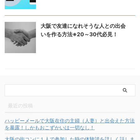
大阪で友達になれそうな人との出会
いを作る方法※20～30代必見！
最近の投稿
ハッピーメールで大阪在住の主婦（人妻）と出会えた方法
を暴露！しかもおこずかいは一切なし！
大阪の街コンに１人で参加した時の体験談を詳しく話しま